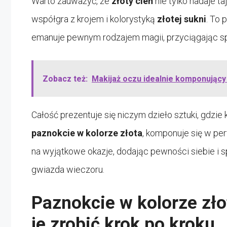
Warto zauważyć, że
złoty cień
nie tylko nadaje t
współgra z krojem i kolorystyką
złotej sukni
. To 
emanuje pewnym rodzajem magii, przyciągając spo
Zobacz też:
Makijaż oczu idealnie komponujący 
Całość prezentuje się niczym dzieło sztuki, gdzie
paznokcie w kolorze złota
, komponuje się w per
na wyjątkowe okazje, dodając pewności siebie i s
gwiazda wieczoru.
Paznokcie w kolorze złot
je zrobić krok po kroku