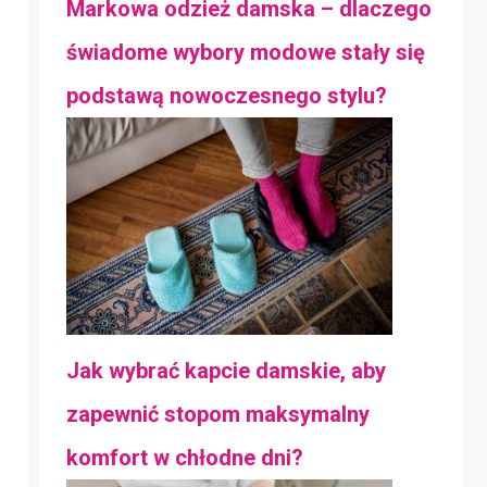
Markowa odzież damska – dlaczego
świadome wybory modowe stały się
podstawą nowoczesnego stylu?
Jak wybrać kapcie damskie, aby
zapewnić stopom maksymalny
komfort w chłodne dni?