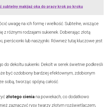
ić subtelny makijaż oka do pracy krok po kroku
rócić uwagę na ich formę i wielkość. Subtelne, wiszące
ię z różnymi rodzajami sukienek. Dobierając złotą
, pierścionki lub naszyjniki. Również tutaj kluczowe jest
o do dekoltu sukienki. Dekolt w serek świetnie podkreśli
może być ozdobiony bardziej efektownym, zdobionym
 ze sobą, tworząc spójną całość.
żyć
złotego cienia
na powiekach, co dodatkowo
również zaznaczyć rysy twarzy złotym rozświetlaczem,