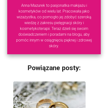
Anna Mazurek to pasjonatka makijażu i
kosmetyków od wielu lat. Pracowała jako
wizażystka, co pomogło jej zdobyć szeroką
wiedzę z zakresu pielęgnacji skóry i
kosmetykoterapii. Teraz dzieli się swoim
doświadczeniem i poradami na blogu, aby
pomóc innym w osiągnięciu pięknej i zdrowej
skóry.
Powiązane posty: