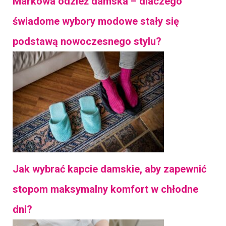
Markowa odzież damska – dlaczego
świadome wybory modowe stały się
podstawą nowoczesnego stylu?
Jak wybrać kapcie damskie, aby zapewnić
stopom maksymalny komfort w chłodne
dni?