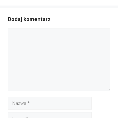
Dodaj komentarz
Komentarz
Nazwa
E-