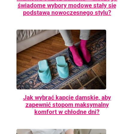
świadome wybory modowe stały się
podstawą nowoczesnego stylu?
Jak wybrać kapcie damskie, aby
zapewnić stopom maksymalny
komfort w chłodne dni?