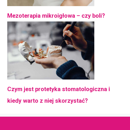
Mezoterapia mikroigłowa – czy boli?
Czym jest protetyka stomatologiczna i
kiedy warto z niej skorzystać?