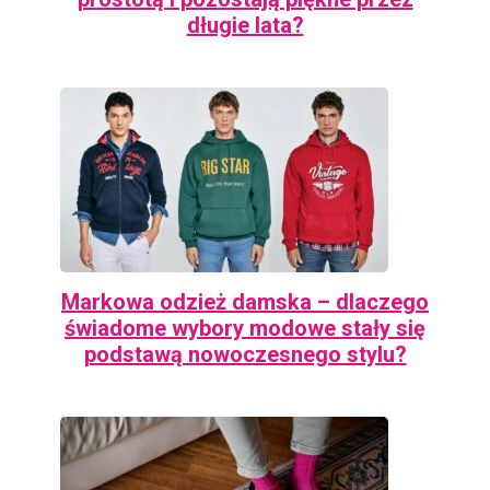
długie lata?
Markowa odzież damska – dlaczego
świadome wybory modowe stały się
podstawą nowoczesnego stylu?