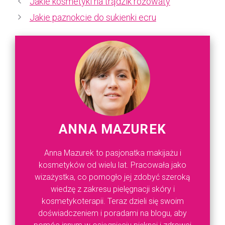
Jakie kosmetyki na trądzik różowaty
Jakie paznokcie do sukienki ecru
ANNA MAZUREK
Anna Mazurek to pasjonatka makijażu i
kosmetyków od wielu lat. Pracowała jako
wizażystka, co pomogło jej zdobyć szeroką
wiedzę z zakresu pielęgnacji skóry i
kosmetykoterapii. Teraz dzieli się swoim
doświadczeniem i poradami na blogu, aby