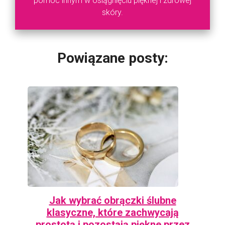
pomóc innym w osiągnięciu pięknej i zdrowej
skóry.
Powiązane posty:
Jak wybrać obrączki ślubne
klasyczne, które zachwycają
prostotą i pozostają piękne przez