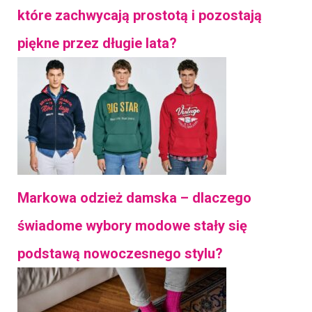
które zachwycają prostotą i pozostają
piękne przez długie lata?
Markowa odzież damska – dlaczego
świadome wybory modowe stały się
podstawą nowoczesnego stylu?