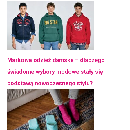
Markowa odzież damska – dlaczego
świadome wybory modowe stały się
podstawą nowoczesnego stylu?