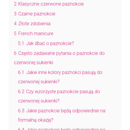
2
Klasyczne czerwone paznokcie
3
Czarne paznokcie
4
Złote zdobienia
5
French manicure
5.1
Jak dbać o paznokcie?
6
Często zadawane pytania o paznokcie do
czerwonej sukienki
6.1
Jakie inne kolory paznokci pasują do
czerwonej sukienki?
6.2
Czy wzorzyste paznokcie pasują do
czerwonej sukienki?
6.3
Jakie paznokcie będą odpowiednie na
formalną okazję?
6.4
Jakie paznokcie będą odpowiednie na