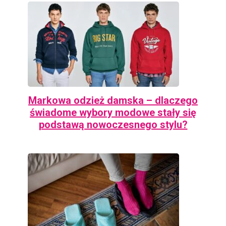
Markowa odzież damska – dlaczego
świadome wybory modowe stały się
podstawą nowoczesnego stylu?