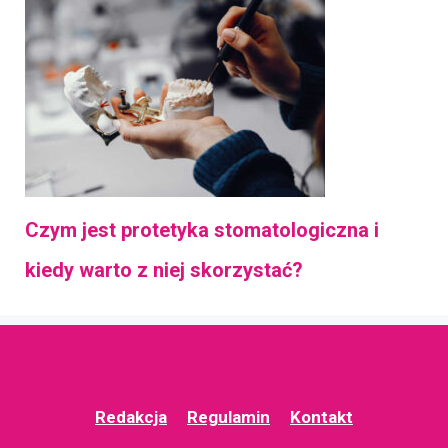
Czym jest protetyka stomatologiczna i
kiedy warto z niej skorzystać?
Redakcja
Regulamin
Kontakt