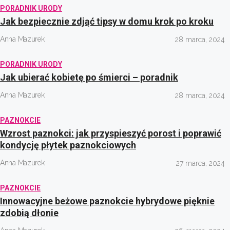
PORADNIK URODY
Jak bezpiecznie zdjąć tipsy w domu krok po kroku
Anna Mazurek
28 marca, 2024
PORADNIK URODY
Jak ubierać kobietę po śmierci – poradnik
Anna Mazurek
28 marca, 2024
PAZNOKCIE
Wzrost paznokci: jak przyspieszyć porost i poprawić
kondycję płytek paznokciowych
Anna Mazurek
27 marca, 2024
PAZNOKCIE
Innowacyjne beżowe paznokcie hybrydowe pięknie
zdobią dłonie