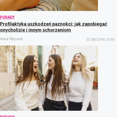
PORADY
Profilaktyka uszkodzeń paznokci: jak zapobiegać
onycholizie i innym schorzeniom
Anna Mazurek
22 stycznia, 2025
PORADY