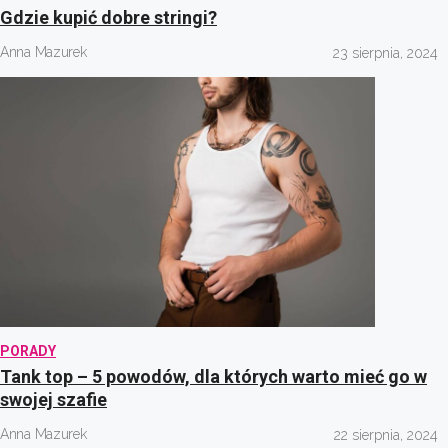
Gdzie kupić dobre stringi?
Anna Mazurek
23 sierpnia, 2024
PORADY
Tank top – 5 powodów, dla których warto mieć go w
swojej szafie
Anna Mazurek
22 sierpnia, 2024