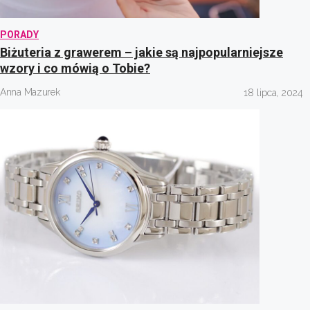
PORADY
Biżuteria z grawerem – jakie są najpopularniejsze
wzory i co mówią o Tobie?
Anna Mazurek
18 lipca, 2024