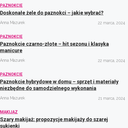
PAZNOKCIE
Doskonałe żele do paznokci – jakie wybrać?
Anna Mazurek
22 marca, 2024
PAZNOKCIE
Paznokcie czarno-złote – hit sezonu i klasyka
manicure
Anna Mazurek
22 marca, 2024
PAZNOKCIE
Paznokcie hybrydowe w domu – sprzęt i materiały
niezbędne do samodzielnego wykonania
Anna Mazurek
21 marca, 2024
MAKIJAZ
Szary makijaż: propozycje makijaży do szarej
sukienki