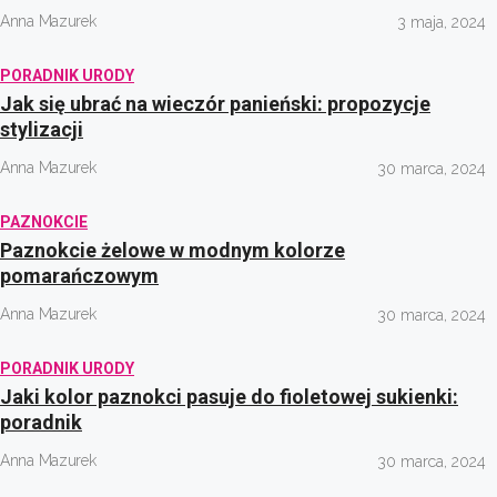
Anna Mazurek
3 maja, 2024
PORADNIK URODY
Jak się ubrać na wieczór panieński: propozycje
stylizacji
Anna Mazurek
30 marca, 2024
PAZNOKCIE
Paznokcie żelowe w modnym kolorze
pomarańczowym
Anna Mazurek
30 marca, 2024
PORADNIK URODY
Jaki kolor paznokci pasuje do fioletowej sukienki:
poradnik
Anna Mazurek
30 marca, 2024