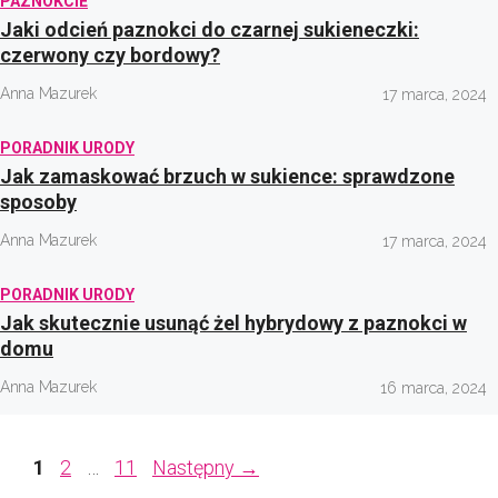
PAZNOKCIE
Jaki odcień paznokci do czarnej sukieneczki:
czerwony czy bordowy?
Anna Mazurek
17 marca, 2024
PORADNIK URODY
Jak zamaskować brzuch w sukience: sprawdzone
sposoby
Anna Mazurek
17 marca, 2024
PORADNIK URODY
Jak skutecznie usunąć żel hybrydowy z paznokci w
domu
Anna Mazurek
16 marca, 2024
Page
Page
Page
1
2
…
11
Następny
→