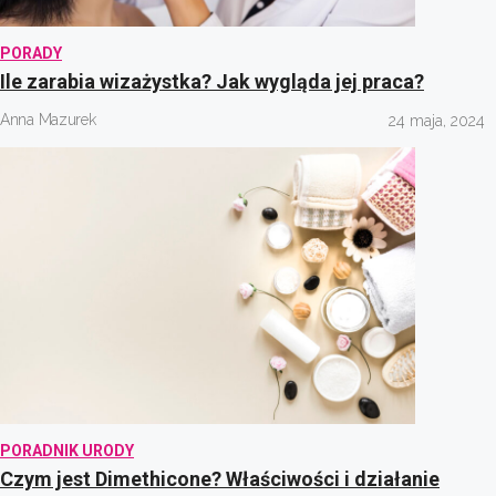
PORADY
Ile zarabia wizażystka? Jak wygląda jej praca?
Anna Mazurek
24 maja, 2024
PORADNIK URODY
Czym jest Dimethicone? Właściwości i działanie