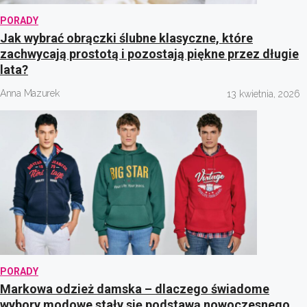
PORADY
Jak wybrać obrączki ślubne klasyczne, które
zachwycają prostotą i pozostają piękne przez długie
lata?
Anna Mazurek
13 kwietnia, 2026
PORADY
Markowa odzież damska – dlaczego świadome
wybory modowe stały się podstawą nowoczesnego