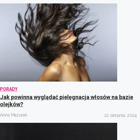
PORADY
Jak powinna wyglądać pielęgnacja włosów na bazie
olejków?
Anna Mazurek
22 sierpnia, 2024