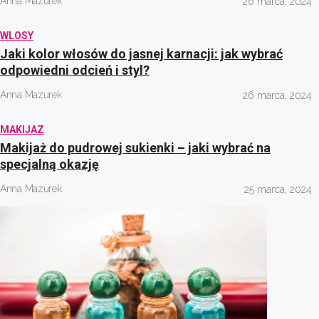
Anna Mazurek
26 marca, 2024
WLOSY
Jaki kolor włosów do jasnej karnacji: jak wybrać
odpowiedni odcień i styl?
Anna Mazurek
26 marca, 2024
MAKIJAZ
Makijaż do pudrowej sukienki – jaki wybrać na
specjalną okazję
Anna Mazurek
25 marca, 2024