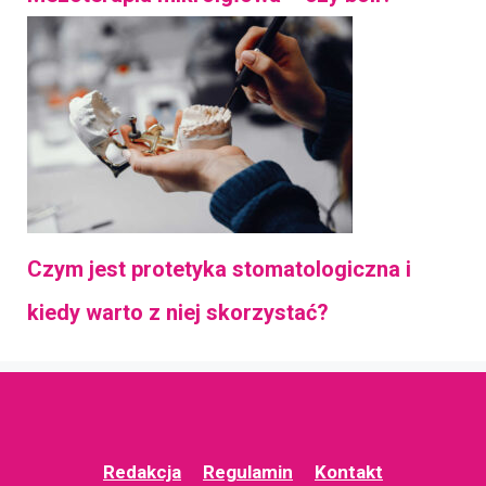
Czym jest protetyka stomatologiczna i
kiedy warto z niej skorzystać?
Redakcja
Regulamin
Kontakt