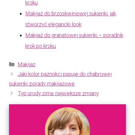
kroku
Makijaż do brzoskwiniowej sukienki: jak
stworzyć elegancki look
Makijaż do granatowej sukienki – poradnik
krok po kroku
Kategorie
Makijaz
Jaki kolor paznokci pasuje do chabrowej
sukienki: porady makijażowe
Typ urody zima: największe zmiany