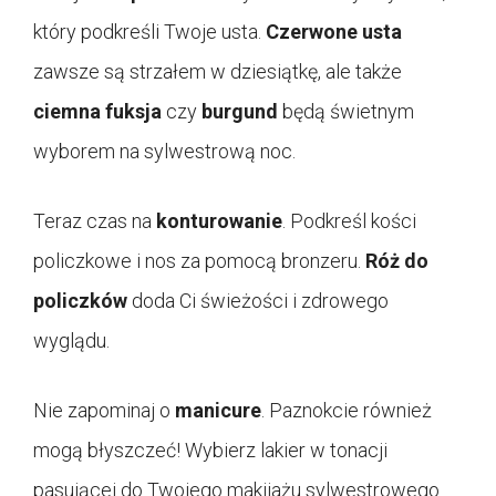
który podkreśli Twoje usta.
Czerwone usta
zawsze są strzałem w dziesiątkę, ale także
ciemna fuksja
czy
burgund
będą świetnym
wyborem na sylwestrową noc.
Teraz czas na
konturowanie
. Podkreśl kości
policzkowe i nos za pomocą bronzeru.
Róż do
policzków
doda Ci świeżości i zdrowego
wyglądu.
Nie zapominaj o
manicure
. Paznokcie również
mogą błyszczeć! Wybierz lakier w tonacji
pasującej do Twojego makijażu sylwestrowego.