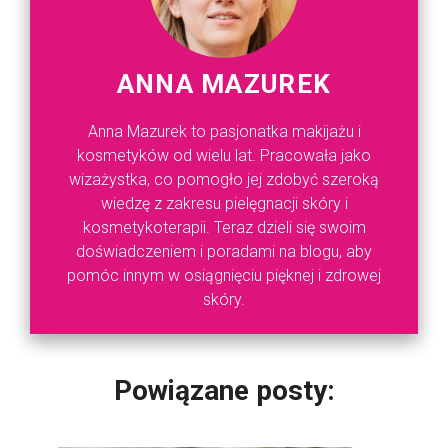
ANNA MAZUREK
Anna Mazurek to pasjonatka makijażu i
kosmetyków od wielu lat. Pracowała jako
wizażystka, co pomogło jej zdobyć szeroką
wiedzę z zakresu pielęgnacji skóry i
kosmetykoterapii. Teraz dzieli się swoim
doświadczeniem i poradami na blogu, aby
pomóc innym w osiągnięciu pięknej i zdrowej
skóry.
Powiązane posty: