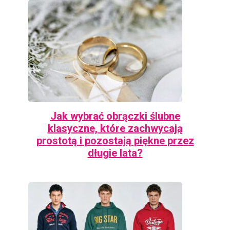
Jak wybrać obrączki ślubne
klasyczne, które zachwycają
prostotą i pozostają piękne przez
długie lata?