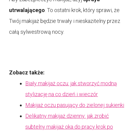
utrwalającego
. To ostatni krok, który sprawi, że
Twój makijaż będzie trwały i nieskazitelny przez
całą sylwestrową nocy.
Zobacz także:
Biały makijaż oczu: jak stworzyć modną
stylizację na co dzień i wieczór
Makijaż oczu pasujący do zielonej sukienki
Delikatny makijaż dzienny: jak zrobić
subtelny makijaż oka do pracy krok po