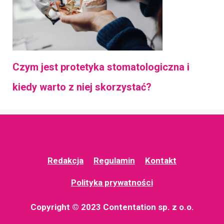
Czym jest protetyka stomatologiczna i
kiedy warto z niej skorzystać?
Redakcja
Regulamin
Kontakt
Polityka prywatności
Copyright © 2023 Contentation sp. z o.o.