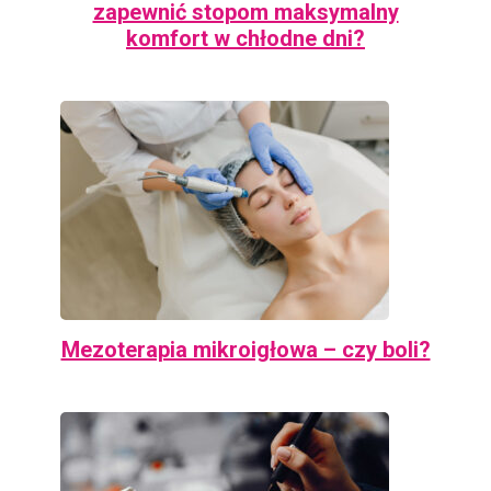
zapewnić stopom maksymalny
komfort w chłodne dni?
Mezoterapia mikroigłowa – czy boli?