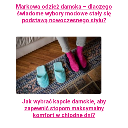
Markowa odzież damska – dlaczego
świadome wybory modowe stały się
podstawą nowoczesnego stylu?
Jak wybrać kapcie damskie, aby
zapewnić stopom maksymalny
komfort w chłodne dni?