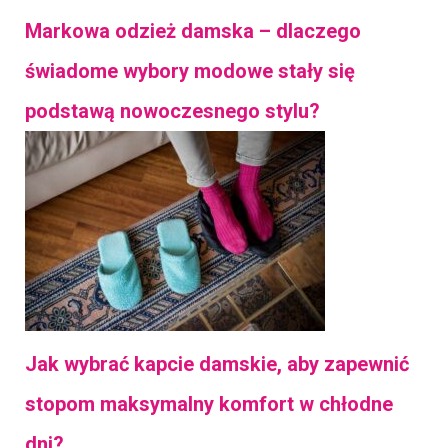
Markowa odzież damska – dlaczego
świadome wybory modowe stały się
podstawą nowoczesnego stylu?
Jak wybrać kapcie damskie, aby zapewnić
stopom maksymalny komfort w chłodne
dni?