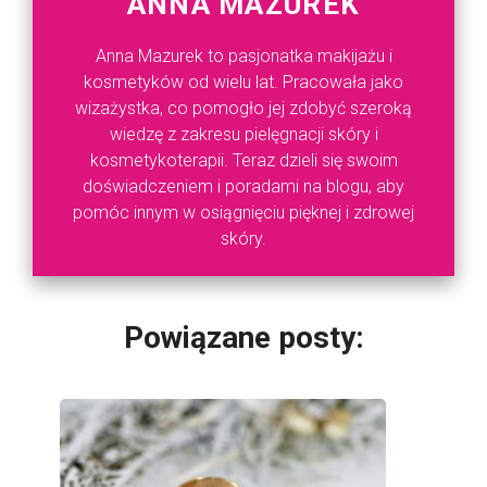
ANNA MAZUREK
Anna Mazurek to pasjonatka makijażu i
kosmetyków od wielu lat. Pracowała jako
wizażystka, co pomogło jej zdobyć szeroką
wiedzę z zakresu pielęgnacji skóry i
kosmetykoterapii. Teraz dzieli się swoim
doświadczeniem i poradami na blogu, aby
pomóc innym w osiągnięciu pięknej i zdrowej
skóry.
Powiązane posty: