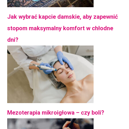
Jak wybrać kapcie damskie, aby zapewnić
stopom maksymalny komfort w chłodne
dni?
Mezoterapia mikroigłowa – czy boli?