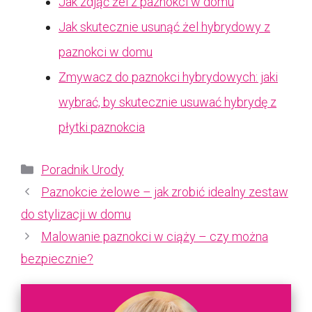
Jak zdjąć żel z paznokci w domu
Jak skutecznie usunąć żel hybrydowy z
paznokci w domu
Zmywacz do paznokci hybrydowych: jaki
wybrać, by skutecznie usuwać hybrydę z
płytki paznokcia
Kategorie
Poradnik Urody
Paznokcie żelowe – jak zrobić idealny zestaw
do stylizacji w domu
Malowanie paznokci w ciąży – czy można
bezpiecznie?