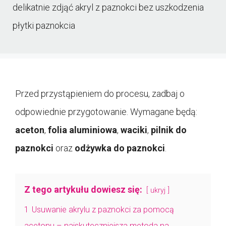
delikatnie zdjąć akryl z paznokci bez uszkodzenia
płytki paznokcia
Przed przystąpieniem do procesu, zadbaj o
odpowiednie przygotowanie. Wymagane będą:
aceton
,
folia aluminiowa
,
waciki
,
pilnik do
paznokci
oraz
odżywka do paznokci
.
Z tego artykułu dowiesz się:
ukryj
1
Usuwanie akrylu z paznokci za pomocą
acetonu – najskuteczniejsza metoda na