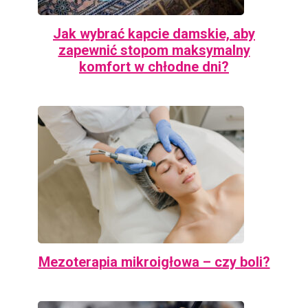
Jak wybrać kapcie damskie, aby
zapewnić stopom maksymalny
komfort w chłodne dni?
Mezoterapia mikroigłowa – czy boli?