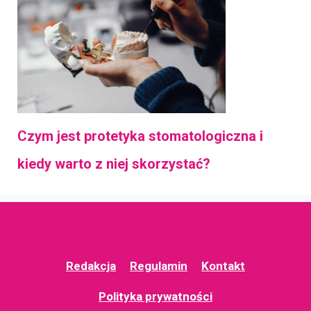
Czym jest protetyka stomatologiczna i
kiedy warto z niej skorzystać?
Redakcja
Regulamin
Kontakt
Polityka prywatności