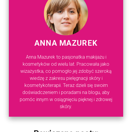
ANNA MAZUREK
Anna Mazurek to pasjonatka makijażu i
kosmetyków od wielu lat. Pracowała jako
wizażystka, co pomogło jej zdobyć szeroką
wiedzę z zakresu pielęgnacji skóry i
kosmetykoterapii. Teraz dzieli się swoim
doświadczeniem i poradami na blogu, aby
pomóc innym w osiągnięciu pięknej i zdrowej
skóry.