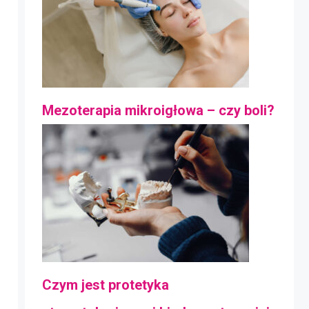
Mezoterapia mikroigłowa – czy boli?
Czym jest protetyka