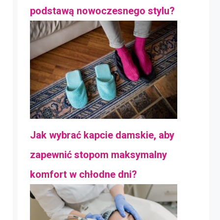
podstawą nowoczesnego stylu?
Jak wybrać kapcie damskie, aby
zapewnić stopom maksymalny
komfort w chłodne dni?