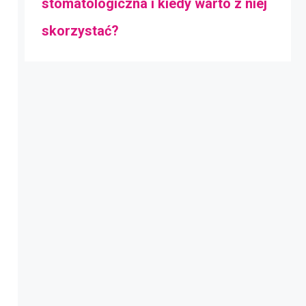
stomatologiczna i kiedy warto z niej
skorzystać?