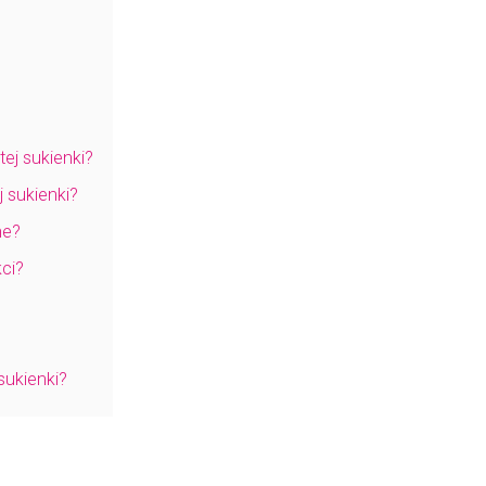
ej sukienki?
 sukienki?
ne?
kci?
sukienki?