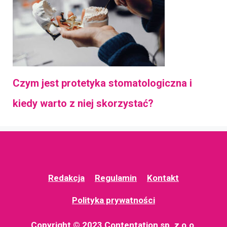
Czym jest protetyka stomatologiczna i
kiedy warto z niej skorzystać?
Redakcja
Regulamin
Kontakt
Polityka prywatności
Copyright © 2023 Contentation sp. z o.o.