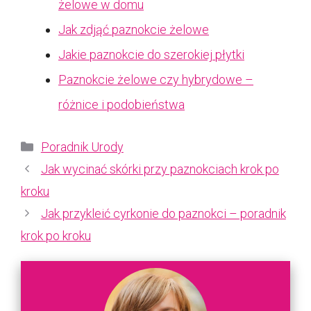
żelowe w domu
Jak zdjąć paznokcie żelowe
Jakie paznokcie do szerokiej płytki
Paznokcie żelowe czy hybrydowe –
różnice i podobieństwa
Kategorie
Poradnik Urody
Jak wycinać skórki przy paznokciach krok po
kroku
Jak przykleić cyrkonie do paznokci – poradnik
krok po kroku