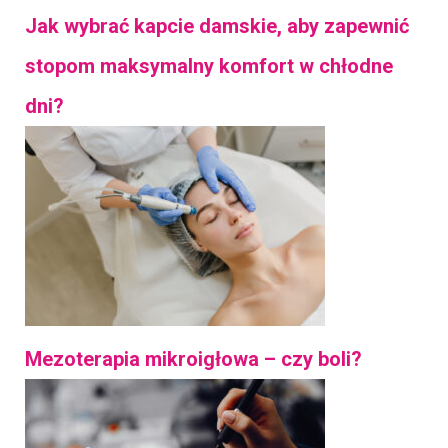
Jak wybrać kapcie damskie, aby zapewnić
stopom maksymalny komfort w chłodne
dni?
Mezoterapia mikroigłowa – czy boli?