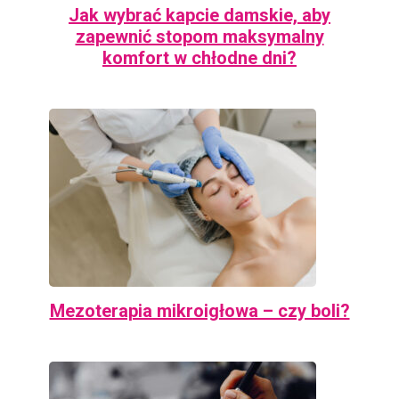
Jak wybrać kapcie damskie, aby
zapewnić stopom maksymalny
komfort w chłodne dni?
Mezoterapia mikroigłowa – czy boli?