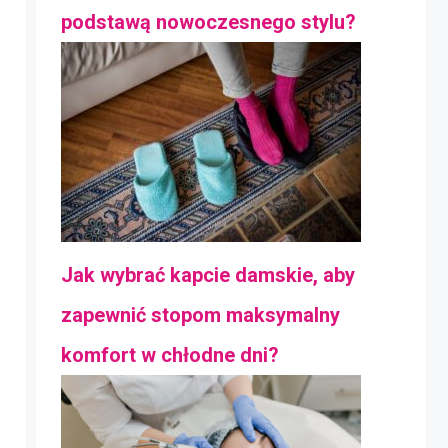
podstawą nowoczesnego stylu?
Jak wybrać kapcie damskie, aby
zapewnić stopom maksymalny
komfort w chłodne dni?