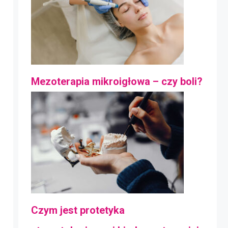
Mezoterapia mikroigłowa – czy boli?
Czym jest protetyka