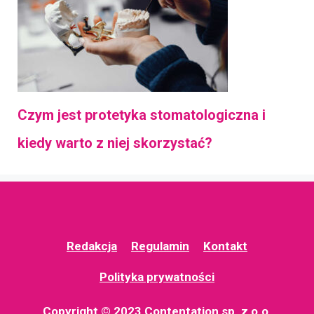
Czym jest protetyka stomatologiczna i
kiedy warto z niej skorzystać?
Redakcja
Regulamin
Kontakt
Polityka prywatności
Copyright © 2023 Contentation sp. z o.o.