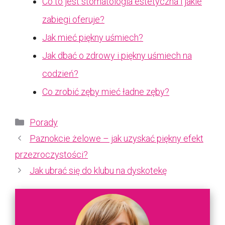
Co to jest stomatologia estetyczna i jakie
zabiegi oferuje?
Jak mieć piękny uśmiech?
Jak dbać o zdrowy i piękny uśmiech na
codzień?
Co zrobić zęby mieć ładne zęby?
Kategorie
Porady
Paznokcie żelowe – jak uzyskać piękny efekt
przezroczystości?
Jak ubrać się do klubu na dyskotekę