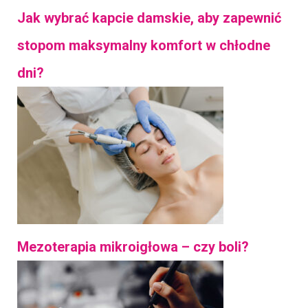
Jak wybrać kapcie damskie, aby zapewnić
stopom maksymalny komfort w chłodne
dni?
Mezoterapia mikroigłowa – czy boli?