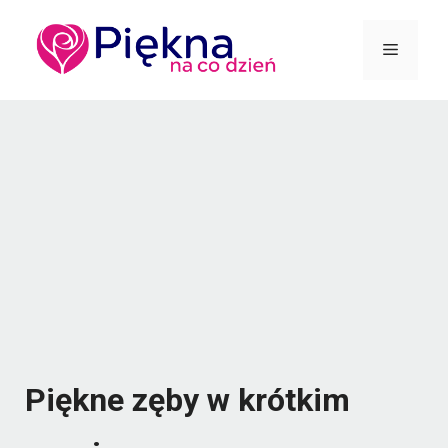
Przejdź
Menu
do
treści
Piękne zęby w krótkim