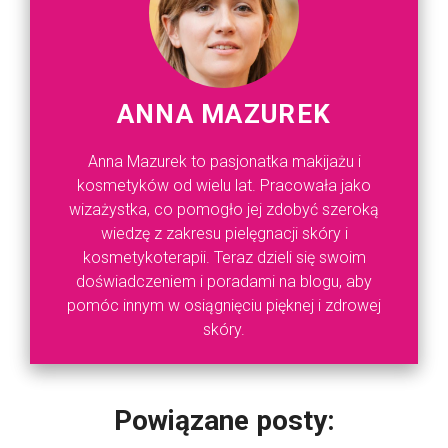
ANNA MAZUREK
Anna Mazurek to pasjonatka makijażu i
kosmetyków od wielu lat. Pracowała jako
wizażystka, co pomogło jej zdobyć szeroką
wiedzę z zakresu pielęgnacji skóry i
kosmetykoterapii. Teraz dzieli się swoim
doświadczeniem i poradami na blogu, aby
pomóc innym w osiągnięciu pięknej i zdrowej
skóry.
Powiązane posty: