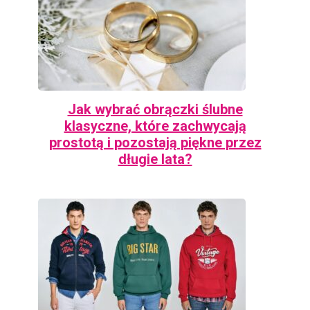
Jak wybrać obrączki ślubne
klasyczne, które zachwycają
prostotą i pozostają piękne przez
długie lata?