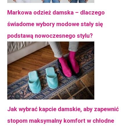
Markowa odzież damska – dlaczego
świadome wybory modowe stały się
podstawą nowoczesnego stylu?
Jak wybrać kapcie damskie, aby zapewnić
stopom maksymalny komfort w chłodne