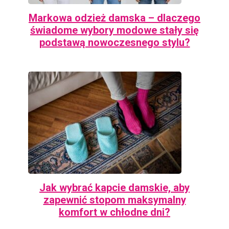
Markowa odzież damska – dlaczego
świadome wybory modowe stały się
podstawą nowoczesnego stylu?
Jak wybrać kapcie damskie, aby
zapewnić stopom maksymalny
komfort w chłodne dni?