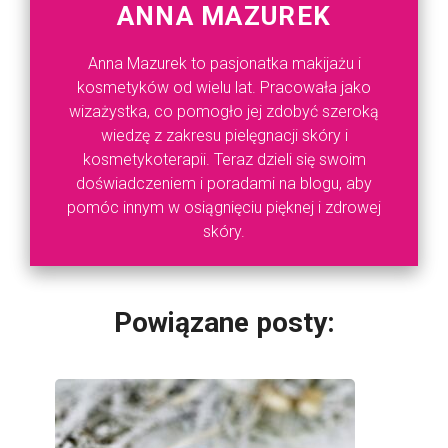
ANNA MAZUREK
Anna Mazurek to pasjonatka makijażu i
kosmetyków od wielu lat. Pracowała jako
wizażystka, co pomogło jej zdobyć szeroką
wiedzę z zakresu pielęgnacji skóry i
kosmetykoterapii. Teraz dzieli się swoim
doświadczeniem i poradami na blogu, aby
pomóc innym w osiągnięciu pięknej i zdrowej
skóry.
Powiązane posty: