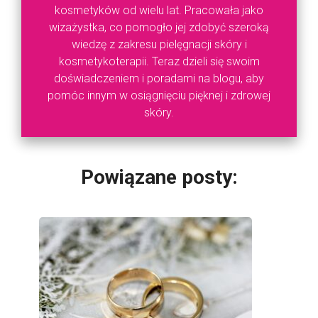
kosmetyków od wielu lat. Pracowała jako
wizażystka, co pomogło jej zdobyć szeroką
wiedzę z zakresu pielęgnacji skóry i
kosmetykoterapii. Teraz dzieli się swoim
doświadczeniem i poradami na blogu, aby
pomóc innym w osiągnięciu pięknej i zdrowej
skóry.
Powiązane posty: