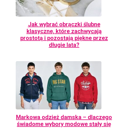
Jak wybrać obrączki ślubne
klasyczne, które zachwycają
prostotą i pozostają piękne przez
długie lata?
Markowa odzież damska – dlaczego
świadome wybory modowe stały się