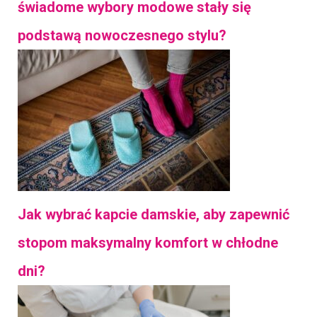
świadome wybory modowe stały się
podstawą nowoczesnego stylu?
Jak wybrać kapcie damskie, aby zapewnić
stopom maksymalny komfort w chłodne
dni?