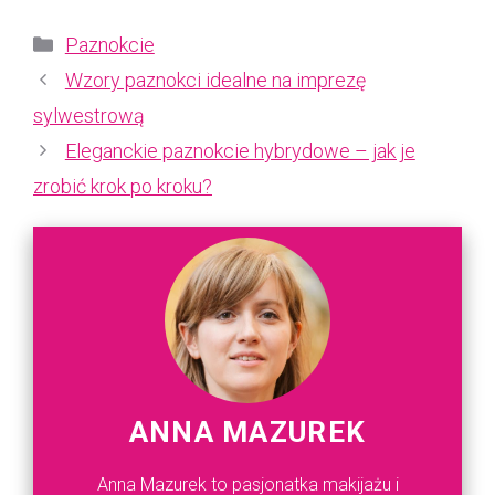
Kategorie
Paznokcie
Wzory paznokci idealne na imprezę
sylwestrową
Eleganckie paznokcie hybrydowe – jak je
zrobić krok po kroku?
ANNA MAZUREK
Anna Mazurek to pasjonatka makijażu i