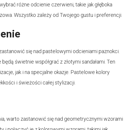
ybrać różne odcienie czerwieni, takie jak głęboka
owa. Wszystko zależy od Twojego gustu i preferencji.
ienie
o zastanowić się nad pastelowymi odcieniami paznokci.
ie będą świetnie współgrać z złotymi sandałami. Ten
acje, jak i na specjalne okazje. Pastelowe kolory
kości i świeżości całej stylizacji.
ania, warto zastanowić się nad geometrycznymi wzorami
 i połączyć je z kolorowymi wzorami, takimi jak