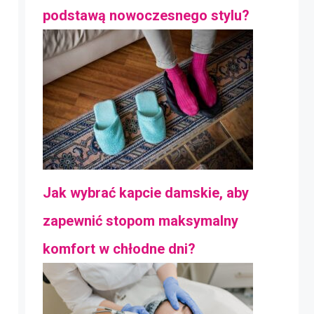
podstawą nowoczesnego stylu?
Jak wybrać kapcie damskie, aby
zapewnić stopom maksymalny
komfort w chłodne dni?