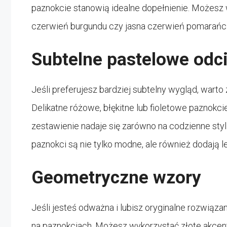
paznokcie stanowią idealne dopełnienie. Możesz w
czerwień burgundu czy jasna czerwień pomarańcz
Subtelne pastelowe odc
Jeśli preferujesz bardziej subtelny wygląd, wart
Delikatne różowe, błękitne lub fioletowe paznokc
zestawienie nadaje się zarówno na codzienne styliz
paznokci są nie tylko modne, ale również dodają lek
Geometryczne wzory
Jeśli jesteś odważna i lubisz oryginalne rozwiąz
na paznokciach. Możesz wykorzystać złote akcenty