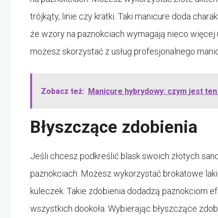
trójkąty, linie czy kratki. Taki manicure doda cha
że wzory na paznokciach wymagają nieco więcej um
możesz skorzystać z usług profesjonalnego manic
Zobacz też:
Manicure hybrydowy: czym jest ten 
Błyszczące zdobienia
Jeśli chcesz podkreślić blask swoich złotych san
paznokciach. Możesz wykorzystać brokatowe laki
kuleczek. Takie zdobienia dodadzą paznokciom ef
wszystkich dookoła. Wybierając błyszczące zdobie