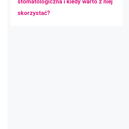
stomatologiczna i kiedy warto z niej
skorzystać?