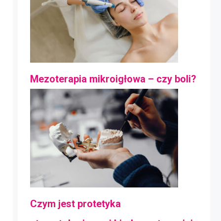
Mezoterapia mikroigłowa – czy boli?
Czym jest protetyka