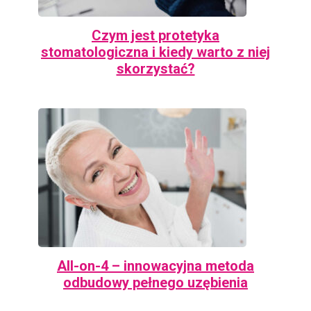
Czym jest protetyka
stomatologiczna i kiedy warto z niej
skorzystać?
All-on-4 – innowacyjna metoda
odbudowy pełnego uzębienia