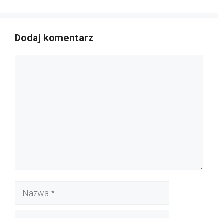
Dodaj komentarz
Komentarz
Nazwa
E-