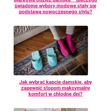
świadome wybory modowe stały się
podstawą nowoczesnego stylu?
Jak wybrać kapcie damskie, aby
zapewnić stopom maksymalny
komfort w chłodne dni?