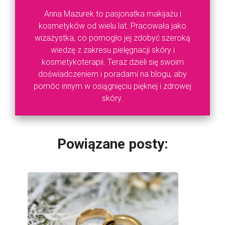
Anna Mazurek to pasjonatka makijażu i
kosmetyków od wielu lat. Pracowała jako
wizażystka, co pomogło jej zdobyć szeroką
wiedzę z zakresu pielęgnacji skóry i
kosmetykoterapii. Teraz dzieli się swoim
doświadczeniem i poradami na blogu, aby
pomóc innym w osiągnięciu pięknej i zdrowej
skóry.
Powiązane posty: