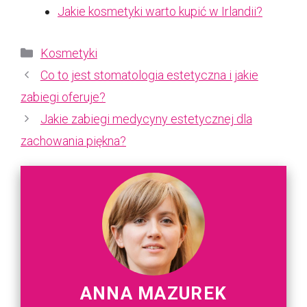
Jakie kosmetyki warto kupić w Irlandii?
Kategorie
Kosmetyki
Co to jest stomatologia estetyczna i jakie
zabiegi oferuje?
Jakie zabiegi medycyny estetycznej dla
zachowania piękna?
ANNA MAZUREK