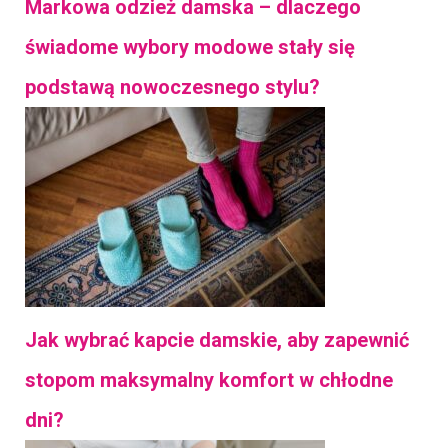
Markowa odzież damska – dlaczego
świadome wybory modowe stały się
podstawą nowoczesnego stylu?
Jak wybrać kapcie damskie, aby zapewnić
stopom maksymalny komfort w chłodne
dni?