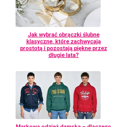
Jak wybrać obrączki ślubne
klasyczne, które zachwycają
prostotą i pozostają piękne przez
długie lata?
Markowa odzież damska – dlaczego