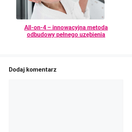
All-on-4 – innowacyjna metoda
odbudowy pełnego uzębienia
Dodaj komentarz
Komentarz