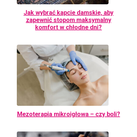
Jak wybrać kapcie damskie, aby
zapewnić stopom maksymalny
komfort w chłodne dni?
Mezoterapia mikroigłowa – czy boli?