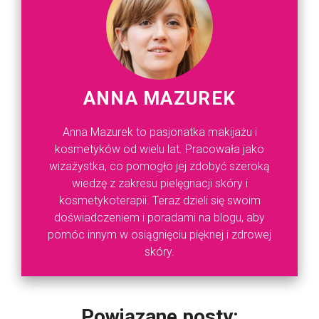
ANNA MAZUREK
Anna Mazurek to pasjonatka makijażu i
kosmetyków od wielu lat. Pracowała jako
wizażystka, co pomogło jej zdobyć szeroką
wiedzę z zakresu pielęgnacji skóry i
kosmetykoterapii. Teraz dzieli się swoim
doświadczeniem i poradami na blogu, aby
pomóc innym w osiągnięciu pięknej i zdrowej
skóry.
Powiązane posty: