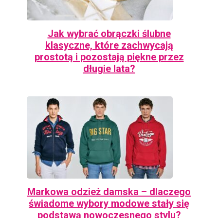
Jak wybrać obrączki ślubne
klasyczne, które zachwycają
prostotą i pozostają piękne przez
długie lata?
Markowa odzież damska – dlaczego
świadome wybory modowe stały się
podstawą nowoczesnego stylu?