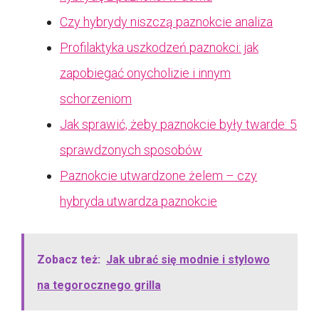
Czy hybrydy niszczą paznokcie analiza
Profilaktyka uszkodzeń paznokci: jak
zapobiegać onycholizie i innym
schorzeniom
Jak sprawić, żeby paznokcie były twarde: 5
sprawdzonych sposobów
Paznokcie utwardzone żelem – czy
hybryda utwardza paznokcie
Zobacz też:
Jak ubrać się modnie i stylowo
na tegorocznego grilla