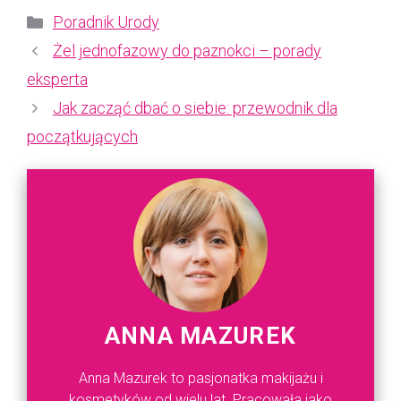
Kategorie
Poradnik Urody
Żel jednofazowy do paznokci – porady
eksperta
Jak zacząć dbać o siebie: przewodnik dla
początkujących
ANNA MAZUREK
Anna Mazurek to pasjonatka makijażu i
kosmetyków od wielu lat. Pracowała jako