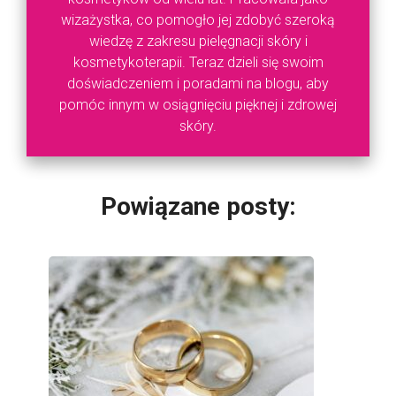
wizażystka, co pomogło jej zdobyć szeroką
wiedzę z zakresu pielęgnacji skóry i
kosmetykoterapii. Teraz dzieli się swoim
doświadczeniem i poradami na blogu, aby
pomóc innym w osiągnięciu pięknej i zdrowej
skóry.
Powiązane posty: